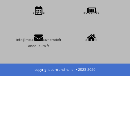
agenda
actualités
info@meulleursouvriersdefr
accueil
ance–aura.fr
copyright bertrand haller • 2023-2026