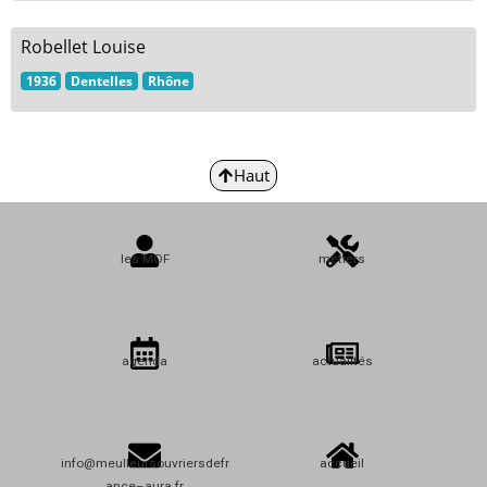
Robellet Louise
1936
Dentelles
Rhône
Haut
les MOF
métiers
agenda
actualités
info@meulleursouvriersdefr
accueil
ance–aura.fr