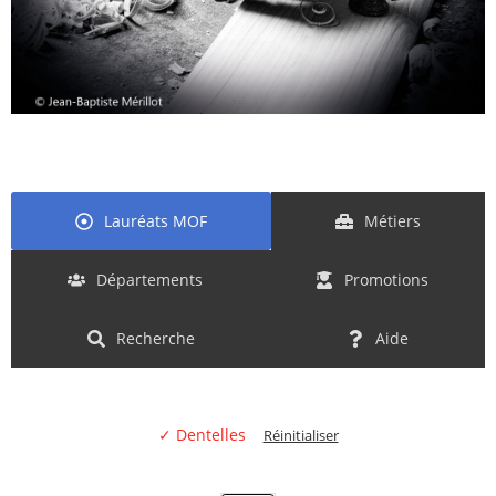
Lauréats MOF
Métiers
Départements
Promotions
Recherche
Aide
✓ Dentelles
Réinitialiser