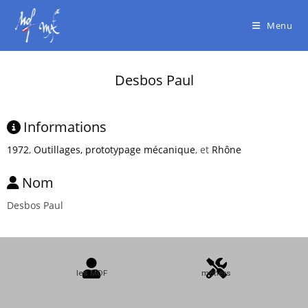
Menu
Desbos Paul
Informations
1972
,
Outillages, prototypage mécanique
, et
Rhône
Nom
Desbos Paul
les MOF
métiers