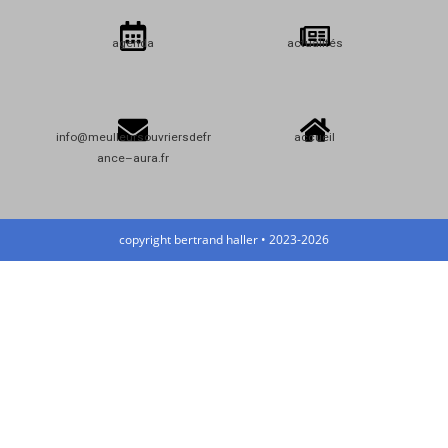
agenda
actualités
info@meulleursouvriersdefr
accueil
ance–aura.fr
copyright bertrand haller • 2023-2026