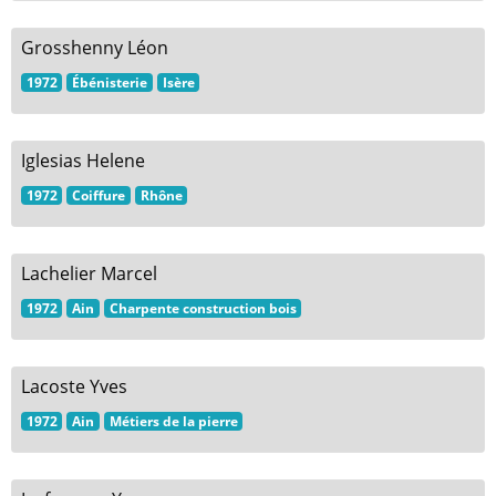
Grosshenny Léon
1972
Ébénisterie
Isère
Iglesias Helene
1972
Coiffure
Rhône
Lachelier Marcel
1972
Ain
Charpente construction bois
Lacoste Yves
1972
Ain
Métiers de la pierre