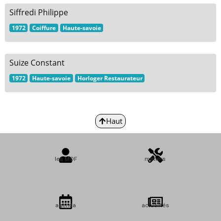
Siffredi Philippe
1972
Coiffure
Haute-savoie
Suize Constant
1972
Haute-savoie
Horloger Restaurateur
Haut
les MOF
métiers
agenda
actualités