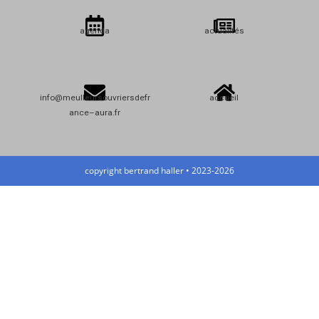
agenda
actualités
info@meulleursouvriersdefr
accueil
ance–aura.fr
copyright bertrand haller • 2023-2026