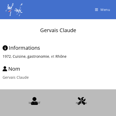
Menu
Gervais Claude
Informations
1972
,
Cuisine, gastronomie
, et
Rhône
Nom
Gervais Claude
les MOF
métiers