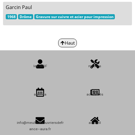
Garcin Paul
1968
Drôme
Gravure sur cuivre et acier pour impression
Haut
les MOF
métiers
agenda
actualités
info@meulleursouvriersdefr
accueil
ance–aura.fr