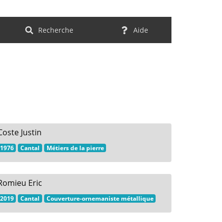
Recherche
Aide
Coste Justin
1976
Cantal
Métiers de la pierre
Romieu Eric
2019
Cantal
Couverture-ornemaniste métallique