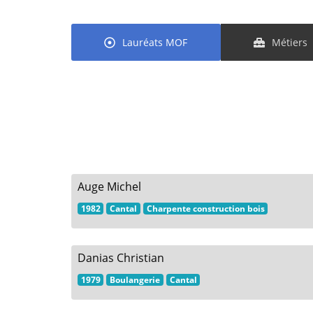
Lauréats MOF
Métiers
Auge Michel
1982
Cantal
Charpente construction bois
Danias Christian
1979
Boulangerie
Cantal