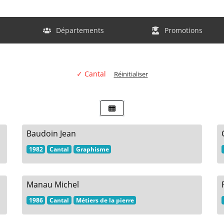
Départements
Promotions
✓ Cantal
Réinitialiser
Baudoin Jean
1982
Cantal
Graphisme
Manau Michel
1986
Cantal
Métiers de la pierre