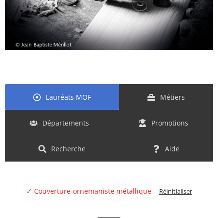
Lauréats MOF
Métiers
Départements
Promotions
Recherche
Aide
✓ Couverture-ornemaniste métallique
Réinitialiser