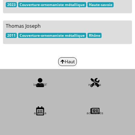
2023
Couverture-ornemaniste métallique
Haute-savoie
Thomas Joseph
2011
Couverture-ornemaniste métallique
Rhône
Haut
les MOF
métiers
agenda
actualités