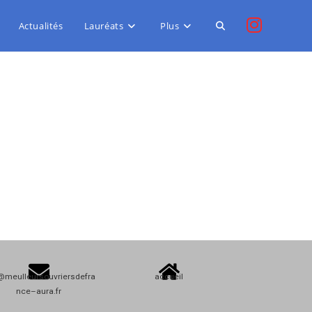
Actualités
Lauréats
Plus
@meulleursouvriersdefra
accueil
nce–aura.fr