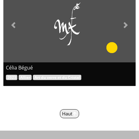
Previous
Next
Célia Bégué
2023
Allier
Art du verre et du Cristal
Haut