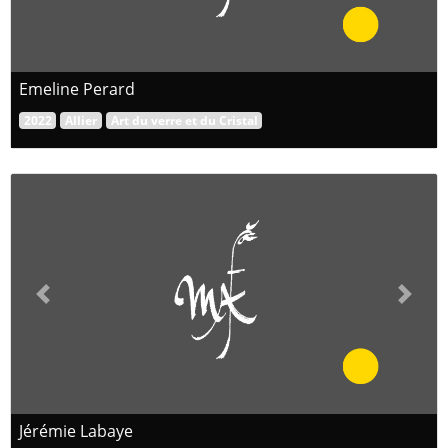
Emeline Perard
2022
Allier
Art du verre et du Cristal
Previous
Next
Jérémie Labaye