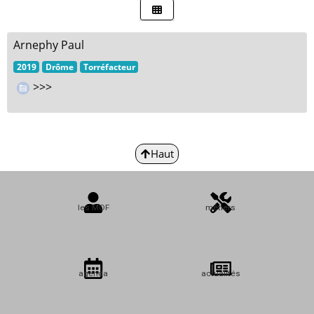
Arnephy Paul
2019
Drôme
Torréfacteur
>>>
Haut
les MOF
métiers
agenda
actualités