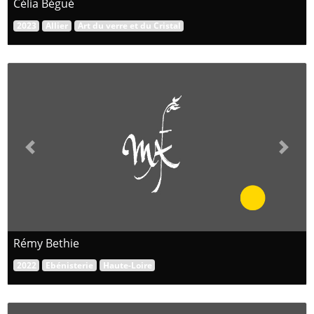
Célia Bégué
2023
Allier
Art du verre et du Cristal
Previous
Next
Rémy Bethie
2022
Ebénisterie
Haute-Loire