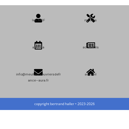
les MOF
métiers
agenda
actualités
info@meulleursouvriersdefr
accueil
ance–aura.fr
copyright bertrand haller • 2023-2026