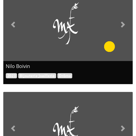
Previous
Next
Nilo Boivin
2023
Bijouterie Joaillerie
Drôme
Previous
Next