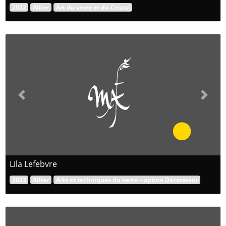
2022
Allier
Art du verre et du Cristal
Previous
Next
Lila Lefebvre
2023
Allier
Arts et techniques du verre – option Décorateur