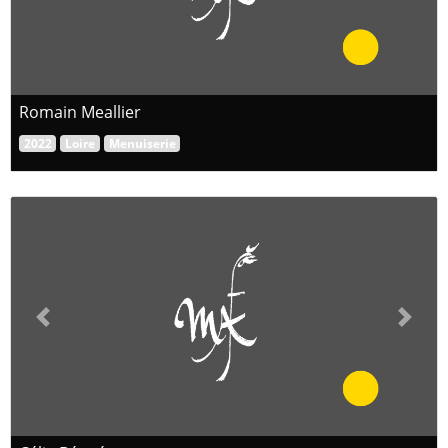
Romain Meallier
2022
Loire
Menuiserie
Previous
Next