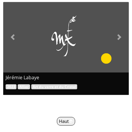
Previous
Next
Jérémie Labaye
2023
Allier
Art du verre et du Cristal
Haut