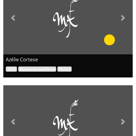
Previous
Next
Azélie Cortese
2022
Bijouterie Joaillerie
Rhône
Previous
Next