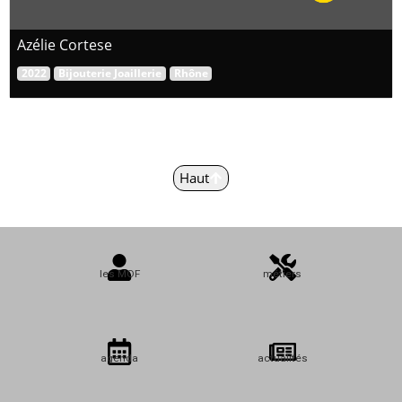
Azélie Cortese
2022
Bijouterie Joaillerie
Rhône
Haut
les MOF
métiers
agenda
actualités