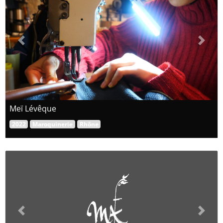
Previous
Next
Meï Lévêque
2022
Maroquinerie
Rhône
Previous
Next