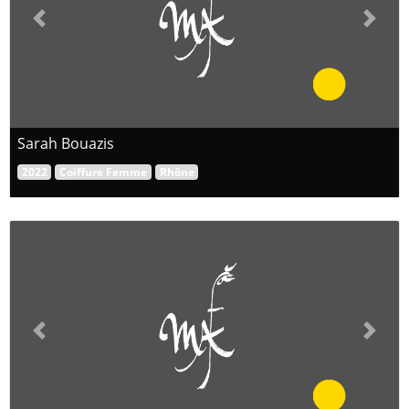
Previous
Next
Sarah Bouazis
2022
Coiffure Femme
Rhône
Previous
Next