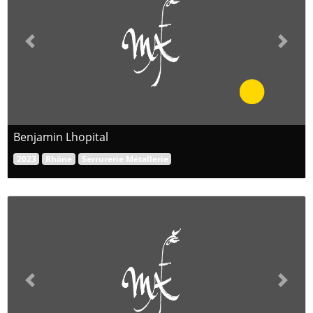
Previous
Next
Benjamin Lhopital
2023
Rhône
Serrurerie Métallerie
Previous
Next