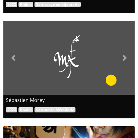
2022
Rhône
Sertissage en bijouterie
Previous
Next
Sébastien Morey
2023
Rhône
Serrurerie Métallerie