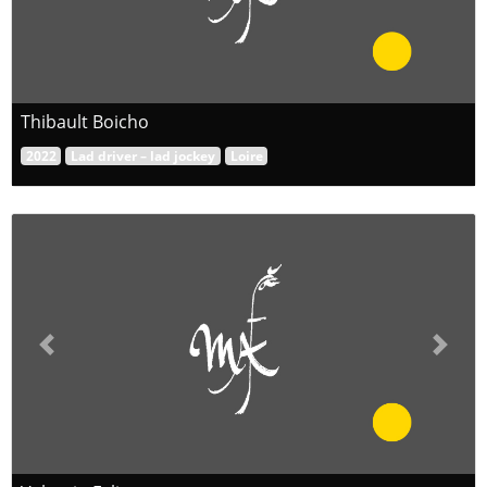
Thibault Boicho
2022
Lad driver – lad jockey
Loire
Previous
Next