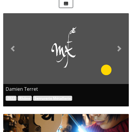
Previous
Next
Damien Terret
2022
Rhône
Serrurerie Métallerie