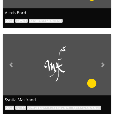
Alexis Bord
2023
Savoie
Serrurerie Métallerie
Previous
Next
Syntia Masfrand
2023
Allier
Arts et techniques du verre – option Décorateur