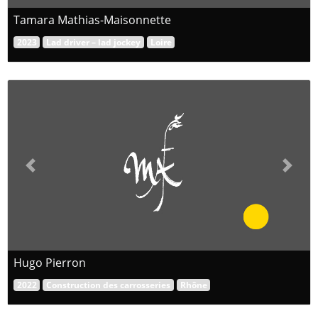
Tamara Mathias-Maisonnette
2023
Lad driver – lad jockey
Loire
Previous
Next
Hugo Pierron
2022
Construction des carrosseries
Rhône