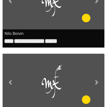
Previous
Next
Nilo Boivin
2023
Bijouterie Joaillerie
Drôme
Previous
Next