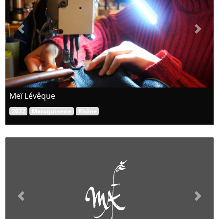
Previous
Next
Meï Lévêque
2022
Maroquinerie
Rhône
Previous
Next