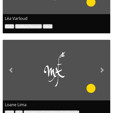
Léa Varloud
2022
Coiffure Femme
Isère
Previous
Next
Loane Lima
2023
Ain
Esthétique Cosmétique Parfumerie