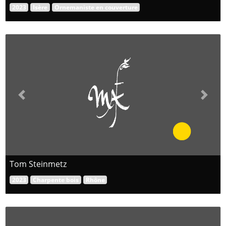
2023
Isère
Ornemaniste en couverture
Previous
Next
Tom Steinmetz
2023
Charpente bois
Rhône