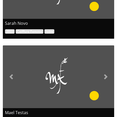
Sarah Novo
2022
Coiffure Femme
Isère
Previous
Next
Mael Testas