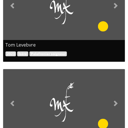
Previous
Next
Tom Levebvre
2023
Isère
Palefrenier soigneur
Previous
Next